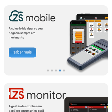
A solução ideal para o seu
negócio sempre em
movimento
saber mais
A gestão da cozinha sem
papéis e em um único ecrã