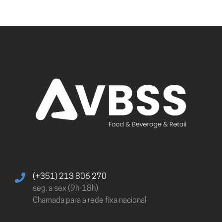
(+351) 213 806 270
seg. a sex (9h-18h)
Chamada para a rede fixa nacional