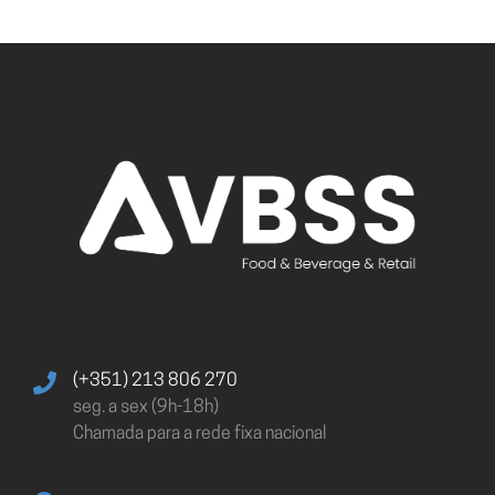
(+351) 213 806 270
seg. a sex (9h-18h)
Chamada para a rede fixa nacional